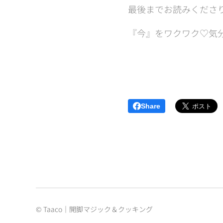
最後までお読みくださ
『今』をワクワク♡気
Ta
Share
©︎ Taaco｜開脚マジック＆クッキング