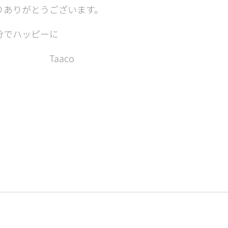
りありがとうございます。
分でハッピーに❣️✨
aco